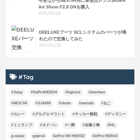
今更ながらNEX-5R用に単焦点レンズSIGMA
Art 30mm F2.8 DNを購入
2017/05/29
DEELUXEブーツ SCLシステムのパーツが壊
れたので交換してみた
2017/02/23
#Tag
#3way
#GoProHERO4
#ingress
#interbee
#NEX-5R
#SJ4000
#skate
#wasabi
#ねこ
#カレー
#グルグルマウント
#サッカー観戦
#ディズニー
#ミニランプ
#ヨドバシ
#一脚
#自撮り棒
DHL
g-skate
gopro4
GoPro HD HERO2
GoPro HERO3