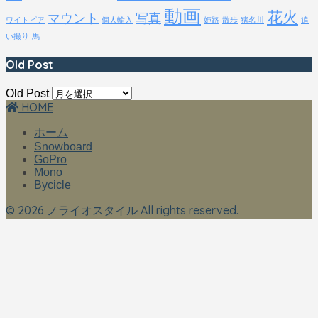
動画
花火
マウント
写真
ワイトピア
個人輸入
姫路
散歩
猪名川
追
い撮り
馬
Old Post
Old Post
HOME
ホーム
Snowboard
GoPro
Mono
Bycicle
© 2026 ノライオスタイル All rights reserved.