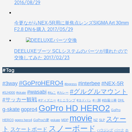
2016/08/29
今更ながらNEX-5R用に単焦点レンズSIGMA Art 30mm
2017/05/29
F2.8 DNを購入
DEELUXEブーツ SCLシステムのパーツが壊れたので
2017/02/23
交換してみた
#Tag
#GoProHERO4
#3way
#interbee
#NEX-5R
#ingress
#グルグルマウント
#wasabi
#SJ4000
#skate
#ねこ
#カレー
#サッカー観戦
#ディズニー
#ミニランプ
#ヨドバシ
#一脚
#自撮り棒
DHL
GoPro HD HERO2
g-skate
gopro4
GoPro
movie
スケー
HERO3
gopro hero4
GoProの夢
gskate
MDP
NZ
SLP
スノーボード
ト
スケートボード
ハウジング
パーク
ホ