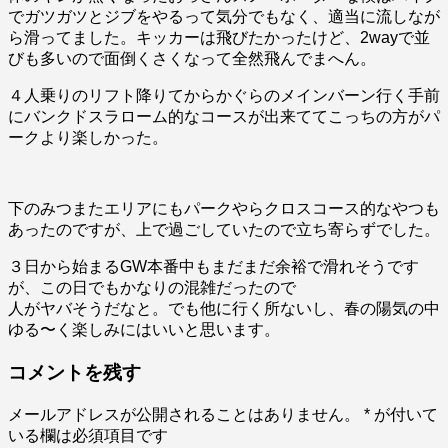
でガツガツとジブをやるって気分でもなく、適当に流しなが
ら滑ってました。キッカーは飛びたかったけど、2wayで並
びも多いので面倒くさくなって全然飛んでまへん。
４人乗りのリフト降りてからかぐらのメインバーン行く手前
にバンクドスラローム的なコースが出来ててこっちの方がパ
ークより楽しかった。
下のみつまたエリアにもパークやらクロスコース的なやつも
あったのですが、上で過ごしていたので立ち寄らずでした。
３日から始まるGW本番中もまだまだ余裕で滑れそうです
が、この日でもかなりの混雑だったので
人がヤバそうだなと。でも他に行く所ないし、春の陽気の中
ゆる〜く楽しみにはいいと思います。
コメントを残す
メールアドレスが公開されることはありません。
*
が付いて
いる欄は必須項目です