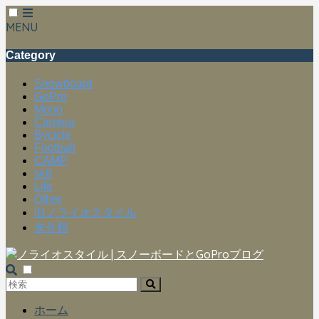
MENU
Category
Snowboard
GoPro
Mono
Camera
Bycicle
Football
CAMP
sk8
Life
Other
旧ノライオスタイル
未分類
ホーム