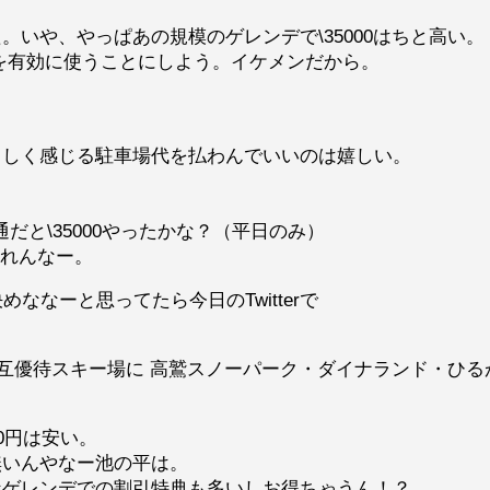
いや、やっぱあの規模のゲレンデで\35000はちと高い。
yを有効に使うことにしよう。イケメンだから。
らしく感じる駐車場代を払わんでいいのは嬉しい。
だと\35000やったかな？（平日のみ）
しれんなー。
ななーと思ってたら今日のTwitterで
互優待スキー場に 高鷲スノーパーク・ダイナランド・ひる
0円は安い。
無いんやなー池の平は。
なゲレンデでの割引特典も多いしお得ちゃうん！？