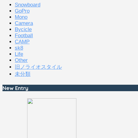
Snowboard
GoPro
Mono
Camera
Bycicle
Football
CAMP
sk8
Life
Other
旧ノライオスタイル
未分類
New Entry