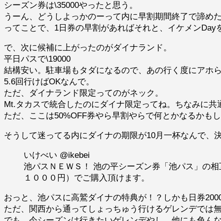
シーズン券は\35000やったと思う。
うーん、どうしよっかのーって内に早割期間終了で諦めた。
ってことで、1日券の早割があればそれと、イケメンDa
で、次に候補に上がったのがダイナランド。
平日パスで\19000
結構安い。駐車場もタダになるので、あの行く度にアホ
5.6回行けばOKなんで。
ただ、ダイナランド限定ってのがネック。
Mt.タカスで統合したのにダイナ限定ってね。ちなみに共通
ただ、ここは50%OFF券やら早割やらで何とかなるかも
そうして迷ってる内にダイナの期限が10月一杯なんで、決め
いけべい @ikebei
池パスＮＥＷＳ！ 池の平シーズン券「池パス」の相
１０００円）でご購入頂けます。
おっと、池パスに高鷲ダイナの特典が！？しかも日券200
ただ、関西から通ってしょっちゅう行けるゲレンデでは
でも、今シーズンは行きたいゲレンデやし、他にも色ん