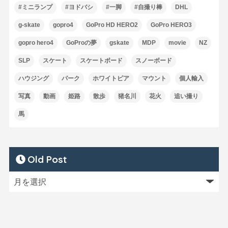
#ミニランプ
#ヨドバシ
#一脚
#自撮り棒
DHL
g-skate
gopro4
GoPro HD HERO2
GoPro HERO3
gopro hero4
GoProの夢
gskate
MDP
movie
NZ
SLP
スケート
スケートボード
スノーボード
ハウジング
パーク
ホワイトピア
マウント
個人輸入
写真
動画
姫路
散歩
猪名川
花火
追い撮り
馬
Old Post