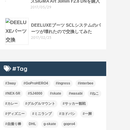
ズSIGMA Art 30mm F2.8 DNを購入
2017/05/29
DEELUXEブーツ SCLシステムのパ
ーツが壊れたので交換してみた
2017/02/23
#Tag
#3way
#GoProHERO4
#ingress
#interbee
#NEX-5R
#SJ4000
#skate
#wasabi
#ねこ
#カレー
#グルグルマウント
#サッカー観戦
#ディズニー
#ミニランプ
#ヨドバシ
#一脚
#自撮り棒
DHL
g-skate
gopro4