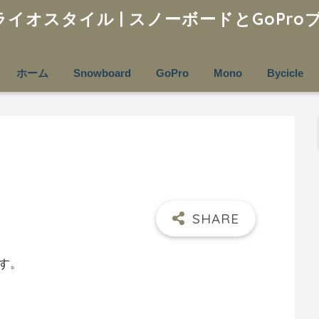
ホーム
Snowboard
GoPro
Mono
Bycicle
す。