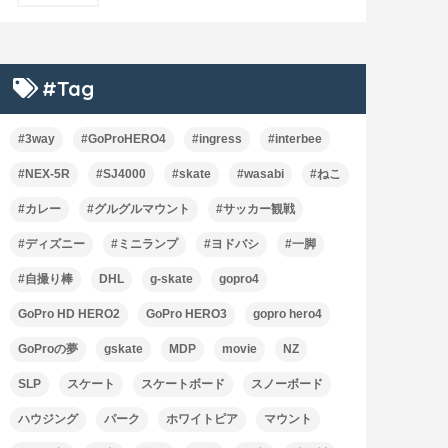
#Tag
#3way
#GoProHERO4
#ingress
#interbee
#NEX-5R
#SJ4000
#skate
#wasabi
#ねこ
#カレー
#グルグルマウント
#サッカー観戦
#ディズニー
#ミニランプ
#ヨドバシ
#一脚
#自撮り棒
DHL
g-skate
gopro4
GoPro HD HERO2
GoPro HERO3
gopro hero4
GoProの夢
gskate
MDP
movie
NZ
SLP
スケート
スケートボード
スノーボード
ハウジング
パーク
ホワイトピア
マウント