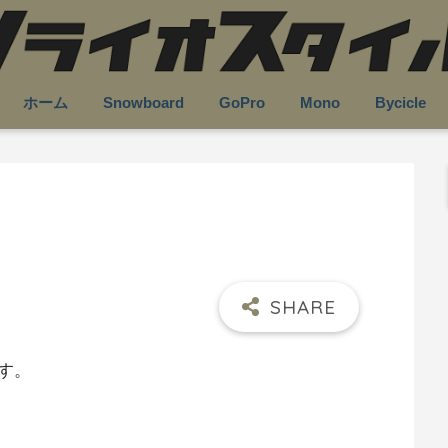
ホーム
Snowboard
GoPro
Mono
Bycicle
す。