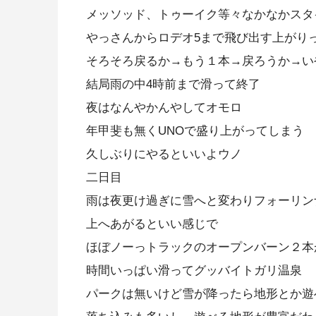
メッソッド、トゥーイク等々なかなかスタ
やっさんからロデオ5まで飛び出す上がり
そろそろ戻るか→もう１本→戻ろうか→い
結局雨の中4時前まで滑って終了
夜はなんやかんやしてオモロ
年甲斐も無くUNOで盛り上がってしまう
久しぶりにやるといいよウノ
二日目
雨は夜更け過ぎに雪へと変わりフォーリンナイ
上へあがるといい感じで
ほぼノーっトラックのオープンバーン２本
時間いっぱい滑ってグッバイトガリ温泉
パークは無いけど雪が降ったら地形とか遊