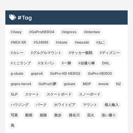
#Tag
#3way
#GoProHERO4
#ingress
#interbee
#NEX-5R
#SJ4000
#skate
#wasabi
#ねこ
#カレー
#グルグルマウント
#サッカー観戦
#ディズニー
#ミニランプ
#ヨドバシ
#一脚
#自撮り棒
DHL
g-skate
gopro4
GoPro HD HERO2
GoPro HERO3
gopro hero4
GoProの夢
gskate
MDP
movie
NZ
SLP
スケート
スケートボード
スノーボード
ハウジング
パーク
ホワイトピア
マウント
個人輸入
写真
動画
姫路
散歩
猪名川
花火
追い撮り
馬