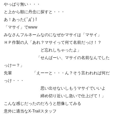
やっぱり無い・・・
と上から順に丹念に探すと・・・
あ！あった( ﾟдﾟ)！
「マサイ」でwww
みなさんフルネームなのになぜかマサイは「マサイ」
ＨＰ作製の人「あれ？マサイって何て名前だっけ！？
ど忘れしちゃったよ」
「せんぱーい、マサイの名前なんでした
っけー？」
先輩 「えーーと・・・ん？そう言われれば何だ
っけ・・・
思い出せないしもうマサイでいいよ
締め切り近いし急いで仕上げて！」
こんな感じだったのだろうと想像してみる
意外に適当なX-Trailスタッフ