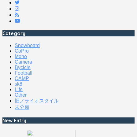
Category
Snowboard
GoPro
Mono
Camera
Bycicle
Football
CAMP
sk8
Life
Other
旧ノライオスタイル
未分類
New Entry