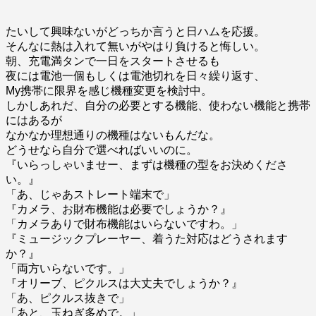
たいして興味ないがどっちか言うと日ハムを応援。
そんなに熱は入れて無いがやはり負けると悔しい。
朝、充電満タンで一日をスタートさせるも
夜には電池一個もしくは電池切れを日々繰り返す、
My携帯に限界を感じ機種変更を検討中。
しかしあれだ、自分の必要とする機能、使わない機能と携帯
にはあるが
なかなか理想通りの機種はないもんだな。
どうせなら自分で選べればいいのに。
『いらっしゃいませー、まずは機種の型をお決めくださ
い。』
「あ、じゃあストレート端末で」
『カメラ、お財布機能は必要でしょうか？』
「カメラありで財布機能はいらないですわ。」
『ミュージックプレーヤー、着うた対応はどうされます
か？』
「両方いらないです。」
『オリーブ、ピクルスは大丈夫でしょうか？』
「あ、ピクルス抜きで」
「あと、玉ねぎ多めで。」