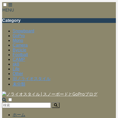
MENU
Category
Snowboard
GoPro
Mono
Camera
Bycicle
Football
CAMP
sk8
Life
Other
旧ノライオスタイル
未分類
ホーム