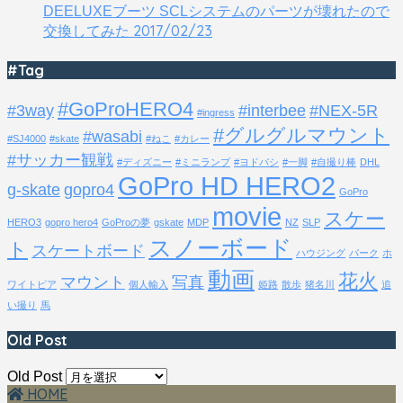
DEELUXEブーツ SCLシステムのパーツが壊れたので
2017/02/23
交換してみた
#Tag
#GoProHERO4
#3way
#interbee
#NEX-5R
#ingress
#グルグルマウント
#wasabi
#SJ4000
#skate
#ねこ
#カレー
#サッカー観戦
#ディズニー
#ミニランプ
#ヨドバシ
#一脚
#自撮り棒
DHL
GoPro HD HERO2
g-skate
gopro4
GoPro
movie
スケー
HERO3
gopro hero4
GoProの夢
gskate
MDP
NZ
SLP
スノーボード
ト
スケートボード
ハウジング
パーク
ホ
動画
花火
マウント
写真
ワイトピア
個人輸入
姫路
散歩
猪名川
追
い撮り
馬
Old Post
Old Post
HOME