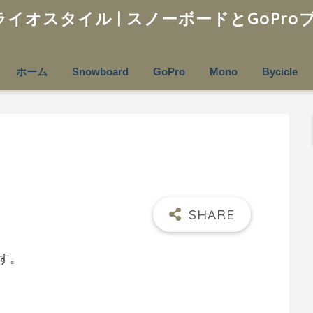
ホーム
Snowboard
GoPro
Mono
Bycicle
す。