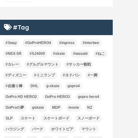
#Tag
#3way
#GoProHERO4
#ingress
#interbee
#NEX-5R
#SJ4000
#skate
#wasabi
#ねこ
#カレー
#グルグルマウント
#サッカー観戦
#ディズニー
#ミニランプ
#ヨドバシ
#一脚
#自撮り棒
DHL
g-skate
gopro4
GoPro HD HERO2
GoPro HERO3
gopro hero4
GoProの夢
gskate
MDP
movie
NZ
SLP
スケート
スケートボード
スノーボード
ハウジング
パーク
ホワイトピア
マウント