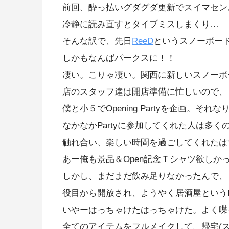
前回、酔っ払いグダグダ更新でスイマセン
冷静に読み直すとタイプミスしまくり…
そんな訳で、先日
ReeD
というスノーボー
しかもなんばパークスに！！
凄い。こりゃ凄い。関西に新しいスノーボ
店のスタッフ達は開店準備に忙しいので、
僕と小５でOpening Partyを企画。そ
なかなかPartyに参加してくれた人は多
触れ合い、楽しい時間を過ごしてくれたは
あー俺も景品＆Open記念Ｔシャツ欲しか
しかし、まだまだ飲み足りなかったんで、
役目から開放され、ようやく居酒屋というP
いやーはっちゃけたはっちゃけた。よく喋
全てのアイテムをフルメイクして、帰宅(ス