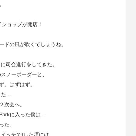
。
ドショップが開店！
ードの風が吹くでしょうね。
れなりに司会進行をしてきた。
くのスノーボーダーと、
ず。はずはず。
った…
２次会へ。
arkに入った僕は…
った。
イッチで)した頃には