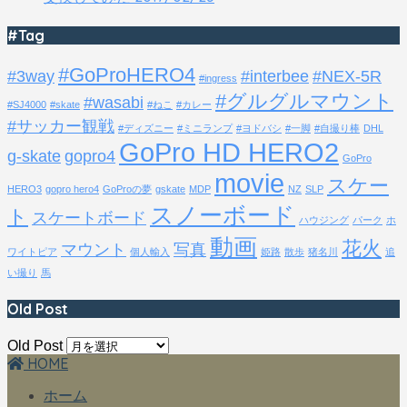
#Tag
#GoProHERO4
#3way
#interbee
#NEX-5R
#ingress
#グルグルマウント
#wasabi
#SJ4000
#skate
#ねこ
#カレー
#サッカー観戦
#ディズニー
#ミニランプ
#ヨドバシ
#一脚
#自撮り棒
DHL
GoPro HD HERO2
g-skate
gopro4
GoPro
movie
スケー
HERO3
gopro hero4
GoProの夢
gskate
MDP
NZ
SLP
スノーボード
ト
スケートボード
ハウジング
パーク
ホ
動画
花火
マウント
写真
ワイトピア
個人輸入
姫路
散歩
猪名川
追
い撮り
馬
Old Post
Old Post
HOME
ホーム