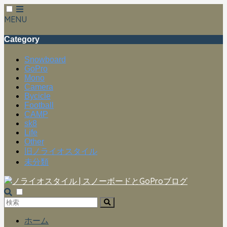
MENU
Category
Snowboard
GoPro
Mono
Camera
Bycicle
Football
CAMP
sk8
Life
Other
旧ノライオスタイル
未分類
ホーム