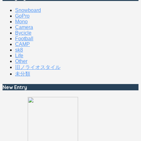
Snowboard
GoPro
Mono
Camera
Bycicle
Football
CAMP
sk8
Life
Other
旧ノライオスタイル
未分類
New Entry