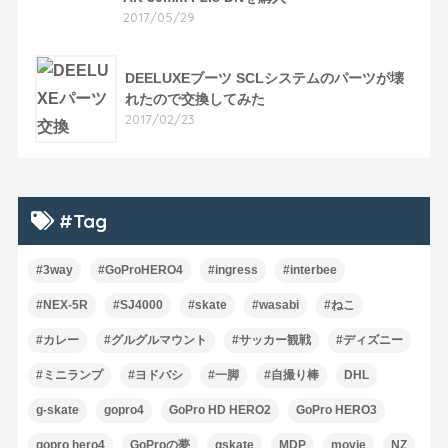
2017/05/29
DEELUXEブーツ SCLシステムのパーツが壊
れたので交換してみた
2017/02/23
#Tag
#3way
#GoProHERO4
#ingress
#interbee
#NEX-5R
#SJ4000
#skate
#wasabi
#ねこ
#カレー
#グルグルマウント
#サッカー観戦
#ディズニー
#ミニランプ
#ヨドバシ
#一脚
#自撮り棒
DHL
g-skate
gopro4
GoPro HD HERO2
GoPro HERO3
gopro hero4
GoProの夢
gskate
MDP
movie
NZ