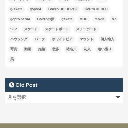
g-skate
gopro4
GoPro HD HERO2
GoPro HERO3
gopro hero4
GoProの夢
gskate
MDP
movie
NZ
SLP
スケート
スケートボード
スノーボード
ハウジング
パーク
ホワイトピア
マウント
個人輸入
写真
動画
姫路
散歩
猪名川
花火
追い撮り
馬
Old Post