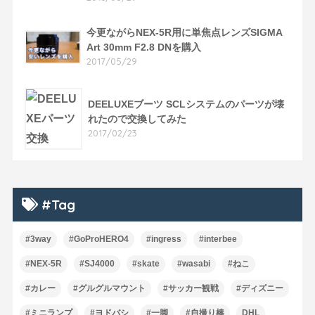
今更ながらNEX-5R用に単焦点レンズSIGMA
Art 30mm F2.8 DNを購入
2017/05/29
DEELUXEブーツ SCLシステムのパーツが壊
れたので交換してみた
2017/02/23
#Tag
#3way
#GoProHERO4
#ingress
#interbee
#NEX-5R
#SJ4000
#skate
#wasabi
#ねこ
#カレー
#グルグルマウント
#サッカー観戦
#ディズニー
#ミニランプ
#ヨドバシ
#一脚
#自撮り棒
DHL