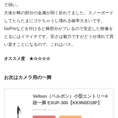
て弱い。
大体が棒の部分の金属が弱く折れてました。スノーボード
してたらたまにコケちゃうし壊れる確率大きいです。
GoProなどを付けると棒部分がブレるので安定した映像を
とるにはイマイチです。安さは魅力ですがどうせ壊れて買
い直すことになるので、これはパス。
オススメ度 ★☆☆☆☆
お次はカメラ用の一脚
Velbon（ベルボン）小型エントリー4
段一脚 EXUP-300【KK9N0D18P】
posted with
カエレバ