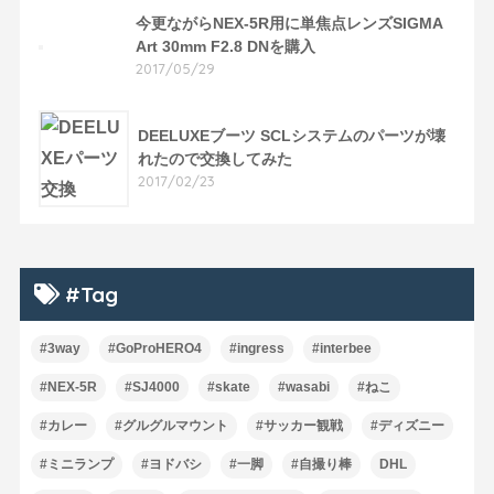
今更ながらNEX-5R用に単焦点レンズSIGMA
Art 30mm F2.8 DNを購入
2017/05/29
DEELUXEブーツ SCLシステムのパーツが壊
れたので交換してみた
2017/02/23
#Tag
#3way
#GoProHERO4
#ingress
#interbee
#NEX-5R
#SJ4000
#skate
#wasabi
#ねこ
#カレー
#グルグルマウント
#サッカー観戦
#ディズニー
#ミニランプ
#ヨドバシ
#一脚
#自撮り棒
DHL