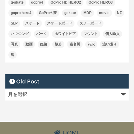
g-skate
gopro4
GoPro HD HERO2
GoPro HERO3
gopro hero4
GoProの夢
gskate
MDP
movie
NZ
SLP
スケート
スケートボード
スノーボード
ハウジング
パーク
ホワイトピア
マウント
個人輸入
写真
動画
姫路
散歩
猪名川
花火
追い撮り
馬
Old Post
HOME