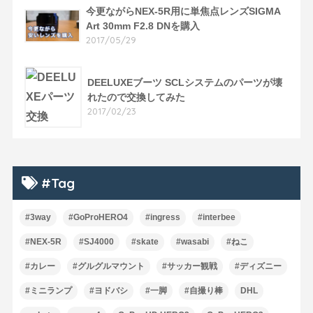
今更ながらNEX-5R用に単焦点レンズSIGMA
Art 30mm F2.8 DNを購入
2017/05/29
DEELUXEブーツ SCLシステムのパーツが壊
れたので交換してみた
2017/02/23
#Tag
#3way
#GoProHERO4
#ingress
#interbee
#NEX-5R
#SJ4000
#skate
#wasabi
#ねこ
#カレー
#グルグルマウント
#サッカー観戦
#ディズニー
#ミニランプ
#ヨドバシ
#一脚
#自撮り棒
DHL