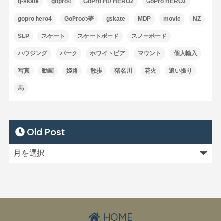
g-skate
gopro4
GoPro HD HERO2
GoPro HERO3
gopro hero4
GoProの夢
gskate
MDP
movie
NZ
SLP
スケート
スケートボード
スノーボード
ハウジング
パーク
ホワイトピア
マウント
個人輸入
写真
動画
姫路
散歩
猪名川
花火
追い撮り
馬
Old Post
HOME