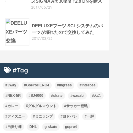
ズSIGMA Art 30mm F2.8 DNを購入
2017/05/29
DEELUXEブーツ SCLシステムのパ
ーツが壊れたので交換してみた
2017/02/23
#Tag
#3way
#GoProHERO4
#ingress
#interbee
#NEX-5R
#SJ4000
#skate
#wasabi
#ねこ
#カレー
#グルグルマウント
#サッカー観戦
#ディズニー
#ミニランプ
#ヨドバシ
#一脚
#自撮り棒
DHL
g-skate
gopro4