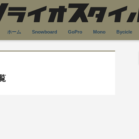
ホーム
Snowboard
GoPro
Mono
Bycicle
覧